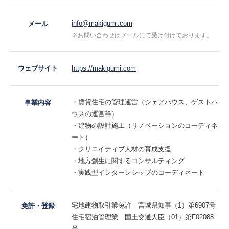
info@makigumi.com
メール
※お問い合わせはメールにて受け付けております。
ウェブサイト
https://makigumi.com
賃貸住宅の管理運営（シェアハウス、ゲストハ
事業内容
ウスの運営等）
建物の設計施工（リノベーションのコーディネ
ート）
クリエイティブ人材の育成支援
地方創生に関するコンサルティング
実践型インターンシップのコーディネート
宅地建物取引業免許 宮城県知事（1）第6907号
免許・登録
住宅宿泊管理業 国土交通大臣（01）第F02088
号